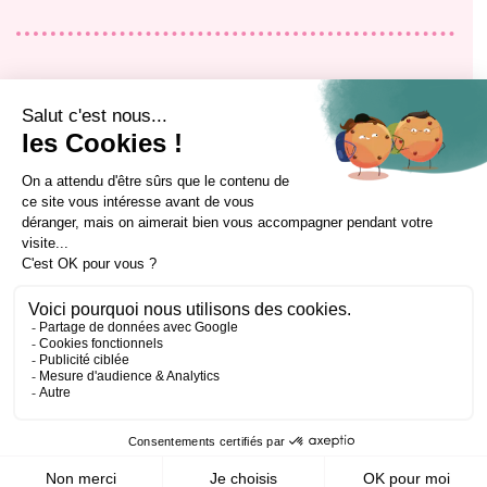
Accueil
Formation alternance
Le restaurant
Formation professionnelle continue
Le blog
Mon évolution professionnelle
Contact
Alumni
Rejoignez-nous !
Qui sommes-nous ?
Filières et équipes pédagogiques
Nos sites et outils pédagogiques
Partenaires
Notre engagement qualité
Règlement intérieur apprenant
Certificat Qualiopi
Certificat OBCAQT
@cci_formation_eesc
Design by Section 4 ®
Politique de confidentialité
Mentions légales
Conditions générales de vente
Besoin d'aide, de signaler un dysfonctionnement ou formuler une réclamation ?