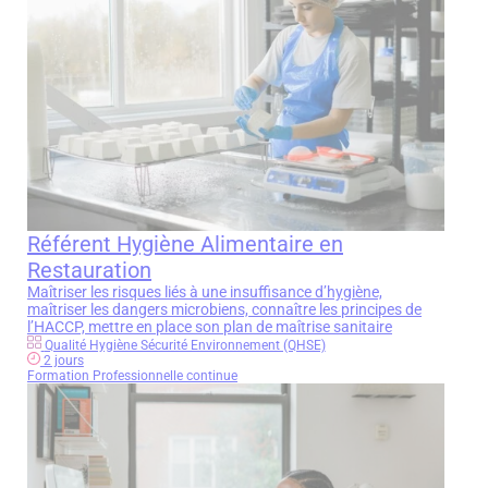
Référent Hygiène Alimentaire en
Restauration
Maîtriser les risques liés à une insuffisance d’hygiène,
maîtriser les dangers microbiens, connaître les principes de
l’HACCP, mettre en place son plan de maîtrise sanitaire
Qualité Hygiène Sécurité Environnement (QHSE)
2 jours
Formation Professionnelle continue