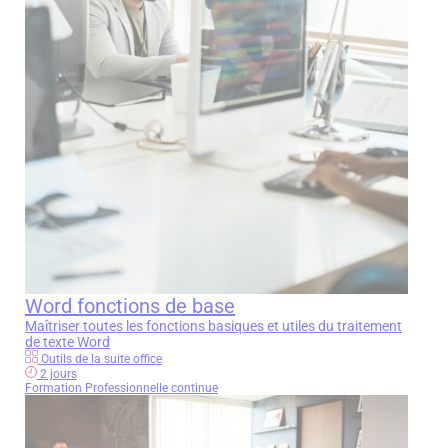
pouvez exercer votre droit d'accès aux données vous
J’accepte la
politique de confidentialité
et
mentions
concernant et les faire rectifier en contactant
dpo@eesc.fr
légales
Télécharger la fiche en PDF
Envoyer mon message
Word fonctions de base
Maîtriser toutes les fonctions basiques et utiles du traitement
de texte Word
Outils de la suite office
2 jours
Formation Professionnelle continue