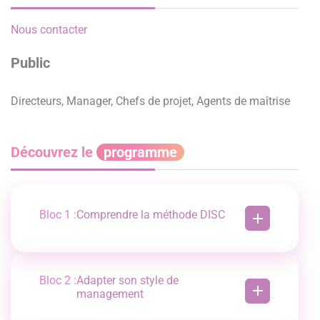
Nous contacter
Public
Directeurs, Manager, Chefs de projet, Agents de maîtrise
Découvrez le
programme
Bloc 1 :
Comprendre la méthode DISC
Introduction à la méthode DISC : concepts et
typologies.
Identifier les styles comportementaux :
Bloc 2 :
Adapter son style de
Dominance, Influence, Stabilité, Conformité.
management
Remise de l’évaluation DISC à chaque
Analyser son style de management et ses
participant pour identifier son propre profil.