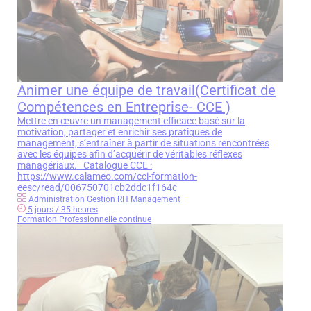
Animer une équipe de travail(Certificat de
Compétences en Entreprise- CCE )
Mettre en œuvre un management efficace basé sur la
motivation, partager et enrichir ses pratiques de
management, s’entraîner à partir de situations rencontrées
avec les équipes afin d’acquérir de véritables réflexes
managériaux. Catalogue CCE :
https://www.calameo.com/cci-formation-
eesc/read/006750701cb2ddc1f164c
Administration Gestion RH Management
5 jours / 35 heures
Formation Professionnelle continue