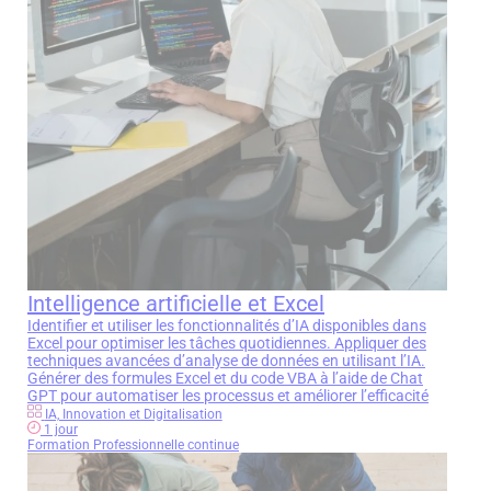
Intelligence artificielle et Excel
Identifier et utiliser les fonctionnalités d’IA disponibles dans
Excel pour optimiser les tâches quotidiennes. Appliquer des
techniques avancées d’analyse de données en utilisant l’IA.
Générer des formules Excel et du code VBA à l’aide de Chat
GPT pour automatiser les processus et améliorer l’efficacité
IA, Innovation et Digitalisation
1 jour
Formation Professionnelle continue