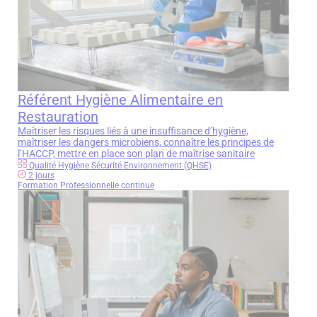
Référent Hygiène Alimentaire en
Restauration
Maîtriser les risques liés à une insuffisance d’hygiène,
maîtriser les dangers microbiens, connaître les principes de
l’HACCP, mettre en place son plan de maîtrise sanitaire
Qualité Hygiène Sécurité Environnement (QHSE)
2 jours
Formation Professionnelle continue