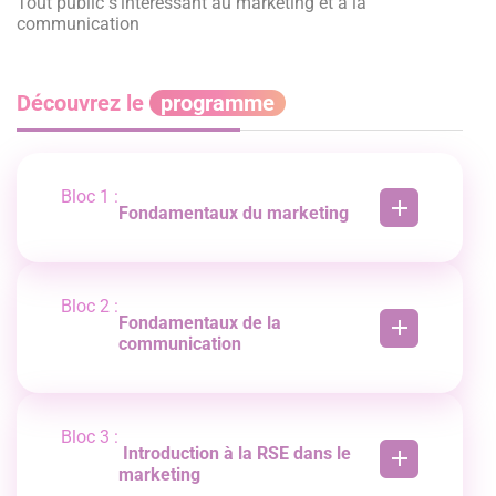
Tout public s'intéressant au marketing et à la
communication
Découvrez le
programme
Bloc 1 :
Fondamentaux du marketing
-Typologie des besoins, freins et motivations.
-Étude de marché et analyse de la concurrence.
-Outils : Diagnostic SWOT, Mix marketing, Porter,
Bloc 2 :
matrice Ansoff.
Fondamentaux de la
communication
-Acteurs et typologie de la communication.
-Stratégie de communication, brief et
diagnostic.
Bloc 3 :
-Positionnement, public cible, moyens média et
Introduction à la RSE dans le
hors média.
marketing