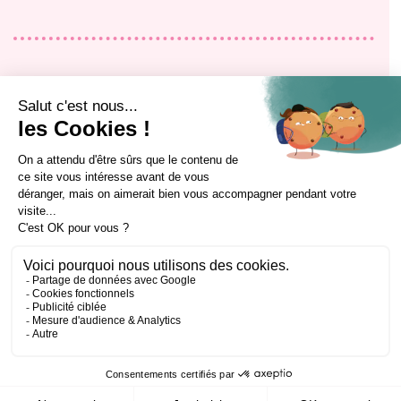
Accueil
Formation alternance
Le restaurant
Formation professionnelle continue
Le blog
Mon évolution professionnelle
Contact
Alumni
Rejoignez-nous !
Qui sommes-nous ?
Filières et équipes pédagogiques
Nos sites et outils pédagogiques
Partenaires
Notre engagement qualité
Règlement intérieur apprenant
Certificat Qualiopi
Certificat OBCAQT
@cci_formation_eesc
Design by Section 4 ®
Politique de confidentialité
Mentions légales
Conditions générales de vente