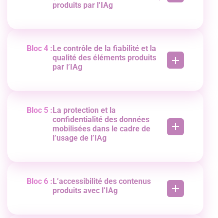
Respect de la charte informatique de
produits par l’IAg
l’organisation.
Documentation des itérations.
Combinaison de di7érents formats (texte,
image, audio, vidéo).
Optimisation des paramètres et consignes.
Bloc 4 :
Le contrôle de la fiabilité et la
Ajustement des paramètres.
qualité des éléments produits
Anticipation des risques de biais de l’IA.
par l’IAg
Contrôle de l’exactitude des informations
générées par l’IA
Vérification des sources fiables.
Suppression des propos discriminatoires.
Bloc 5 :
La protection et la
confidentialité des données
mobilisées dans le cadre de
l’usage de l’IAg
Identification des données sensibles ou
confidentielles.
Classification des données classées selon leur
nature (personnelles, stratégiques,
Bloc 6 :
L’accessibilité des contenus
réglementées, etc.).
produits avec l’IAg
Mise en oeuvre des pratiques de protection et
sécurisation des données.
Prise en compte des obligations légales
applicables à la di7usion des contenus.