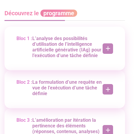
Découvrez le
programme
Bloc 1 :
L’analyse des possibilités
d’utilisation de l’intelligence
artificielle générative (IAg) pour
l’exécution d’une tâche définie
Formulation des besoins et objectifs associés à
chaque tâche. Identification, analyse et
comparaison de plusieurs solutions d’IAg
correspondant à
Bloc 2 :
La formulation d’une requête en
chaque tâche.
vue de l’exécution d’une tâche
Analyse et évaluation des gains potentiels.
définie
Vérification de la conformité des solutions
repérées au regard des obligations
Création de prompts clairs et adaptés à l’IAg.
règlementaires en matière de protection des
Les paramètres structurant les prompts :
données personnelles.
l’organisation logique, les choix syntaxiques, la
Prise en compte de l’impact environnemental de
rhétorique, l’ajout de documents, textes, images,
Bloc 3 :
L’amélioration par itération la
l’IAg. Justification du choix de l’IA au regarde de
pdf, vidéos, …
pertinence des éléments
sa valeur ajoutée.
(réponses, contenus, analyses)