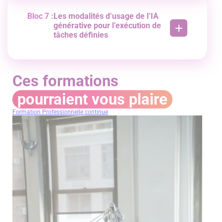
Prise en compte de l’accessibilité numérique y
compris pour les personnes en situation.
Bloc 7 :
Les modalités d’usage de l’IA
d’handicap.
générative pour l’exécution de
Respect de la règlementation avec exigences
tâches définies
d’accessibilité.
Identification et personnalisation des
paramètres clés de l’interface d’IAg.
Prise en compte des solutions françaises ou
européennes.
Ces formations
Utilisation éthique et responsable dans la
formulation d’instructions précises.
pourraient vous plaire
Formation Professionnelle continue