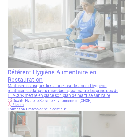
Référent Hygiène Alimentaire en
Restauration
Maîtriser les risques liés à une insuffisance d’hygiène,
maîtriser les dangers microbiens, connaître les principes de
l’HACCP, mettre en place son plan de maîtrise sanitaire
Qualité Hygiène Sécurité Environnement (QHSE)
2 jours
Formation Professionnelle continue
Écrivez-nous
Remplissez le formulaire