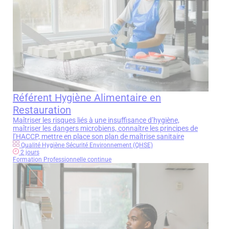
Référent Hygiène Alimentaire en
Restauration
Maîtriser les risques liés à une insuffisance d’hygiène,
maîtriser les dangers microbiens, connaître les principes de
l’HACCP, mettre en place son plan de maîtrise sanitaire
Qualité Hygiène Sécurité Environnement (QHSE)
2 jours
Formation Professionnelle continue