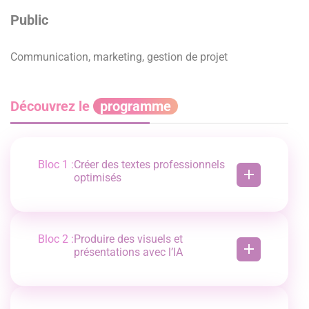
Public
Communication, marketing, gestion de projet
Découvrez le
programme
Bloc 1 :
Créer des textes professionnels
optimisés
• Rédiger une newsletter, un post LinkedIn, une
fiche produit
• Structurer un article ou un argumentaire
commercial
Bloc 2 :
Produire des visuels et
• Gérer les styles, la tonalité, le niveau de
présentations avec l’IA
langage
• Générer des infographies avec Canva AI
• Créer une présentation PowerPoint assistée
par IA