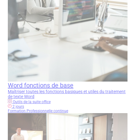
concernant et les faire rectifier en contactant
dpo@eesc.fr
légales
Télécharger la fiche en PDF
Envoyer mon message
Word fonctions de base
Maîtriser toutes les fonctions basiques et utiles du traitement
de texte Word
Outils de la suite office
2 jours
Formation Professionnelle continue