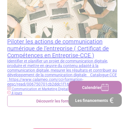
Piloter les actions de communication
numérique de l’entreprise ( Certificat de
Compétences en Entreprise-CCE )
Identifier et planifier un projet de communication digitale,
produire et mettre en œuvre du contenu adapté à la
communication digitale, mesurer les résultats et contribuer au
développement de la communication digitale. Catalogue CCE
: https://www.calameo.com/cci-formation-
eesc/read/006750701cb2ddc1f164c
Calendrier
Communication et Marketing Digital
4 jours
Les financements
Découvrir les formations