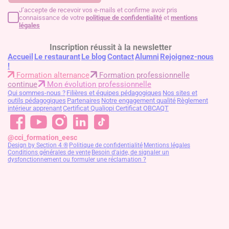
J’accepte de recevoir vos e-mails et confirme avoir pris
connaissance de votre
politique de confidentialité
et
mentions
légales
Inscription réussit à la newsletter
Accueil
Le restaurant
Le blog
Contact
Alumni
Rejoignez-nous
!
Formation alternance
Formation professionnelle
continue
Mon évolution professionnelle
Qui sommes-nous ?
Filières et équipes pédagogiques
Nos sites et
outils pédagogiques
Partenaires
Notre engagement qualité
Règlement
intérieur apprenant
Certificat Qualiopi
Certificat OBCAQT
@cci_formation_eesc
Design by Section 4 ®
Politique de confidentialité
Mentions légales
Conditions générales de vente
Besoin d'aide, de signaler un
dysfonctionnement ou formuler une réclamation ?