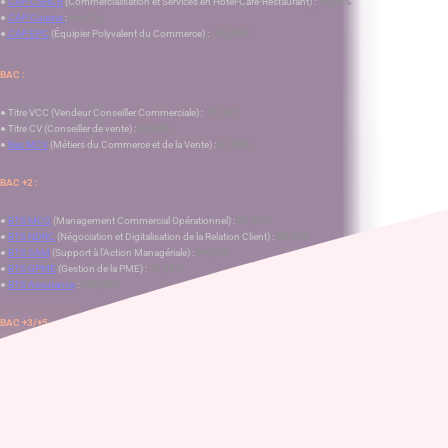
●
CAP CSHCR
(Commercialisation et Services en Hôtel-Café-Restaurant) :
90,00%
●
CAP Cuisine
:
66,67%
●
CAP EPC
(Équipier Polyvalent du Commerce) :
100,00%
BAC :
● Titre VCC (Vendeur Conseiller Commerciale) :
77,78%
● Titre CV (Conseiller de vente) :
93,33%
●
Bac MCV
(Métiers du Commerce et de la Vente) :
61,29%
BAC +2 :
●
BTS MCO
(Management Commercial Opérationnel) :
62,67%
●
BTS NDRC
(Négociation et Digitalisation de la Relation Client) :
58,33%
●
BTS SAM
(Support à l’Action Managériale) :
94,12%
●
BTS GPME
(Gestion de la PME) :
76,19%
●
BTS Assurance
:
100,00%
BAC +3/+5
● Bachelor Immobilier :
81,82%
●
Licence Assurance
:
81,82%
●
Bachelor RDC
(Responsable Développement Commercial) :
88,89%
●
Mastère MMDC
(Management et Marketing Digital et Communication) :
71,43%
Ces résultats témoignent de l’efficacité de nos méthodes pédagogiques et de l’accompagnement