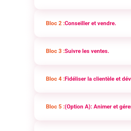
Français et Histoire-Géographie, Math
Prévention Santé et Environnement, Réa
Bloc 2 :
Conseiller et vendre.
Assurer la veille commerciale
Réaliser la vente dans un cadre omnic
Assurer l’exécution de la vente
Bloc 3 :
Suivre les ventes.
Assurer le suivi de la commande du pr
Traiter les retours et les réclamations 
S’assurer de la satisfaction du client
Bloc 4 :
Fidéliser la clientèle et dé
Traiter et exploiter l’information ou le 
Contribuer à des actions de fidélisation
Evaluer les actions de fidélisation et 
Bloc 5 :
(Option A): Animer et gére
Assurer les opérations préalables à la
Rendre l’unité commerciale attractive e
Développer la clientèle