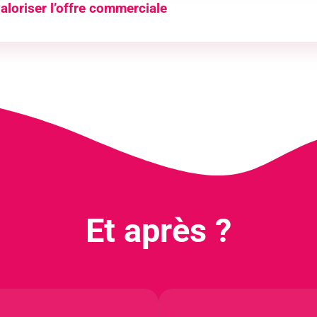
valoriser l’offre commerciale
 à des fins d’exploitation
tion de prospection
spection
on
es
Et après ?