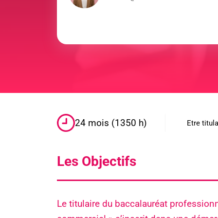
24 mois (1350 h)
Etre titu
Les Objectifs
Le titulaire du baccalauréat professio