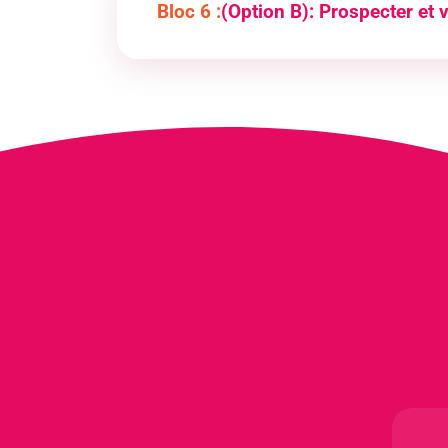
Bloc 6 :
(Option B): Prospecter et 
Rechercher et analyser les informations
Participer à la conception d’une opéra
Mettre en œuvre une opération de pro
Suivre et évaluer l’action de prospecti
Valoriser les produits et/ou les servic