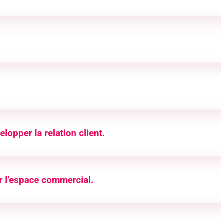
ématiques, Economie-Droit, LV1 Anglais, LV2 Espagnol ou Al
lisation d’un chef d’œuvre
anal
oduit et/ou du service
du client
velopper la relation client.
contact client
 de la clientèle et de développement de la relation client
de développement de la relation client
r l’espace commercial.
 vente
t fonctionnelle