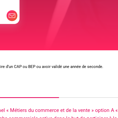
laire d’un CAP ou BEP ou avoir validé une année de seconde.
nnel « Métiers du commerce et de la vente » option A 