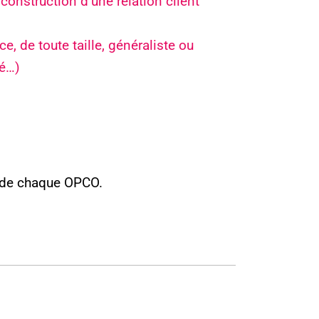
construction d’une relation client
, de toute taille, généraliste ou
té…)
e de chaque OPCO.