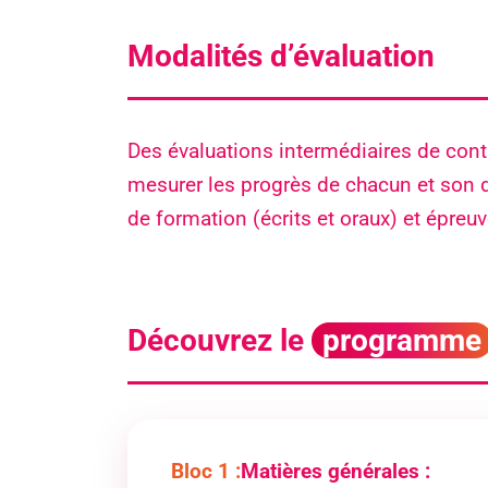
Formation souhaitée*
Modalités d’évaluation
Site de formation souhaitée
Des évaluations intermédiaires de cont
mesurer les progrès de chacun et son 
de formation (écrits et oraux) et épreu
Pièce(s) jointe(s)
J’accepte la
politique de confident
Découvrez le
programme
Envoyer mon message
Bloc 1 :
Matières générales :