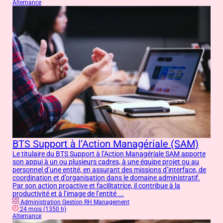
Alternance
BTS Support à l’Action Managériale (SAM)
Le titulaire du BTS Support à l’Action Managériale SAM apporte
son appui à un ou plusieurs cadres, à une équipe projet ou au
personnel d’une entité, en assurant des missions d’interface, de
coordination et d’organisation dans le domaine administratif.
Par son action proactive et facilitatrice, il contribue à la
productivité et à l’image de l’entité ...
Administration Gestion RH Management
24 mois (1350 h)
Alternance