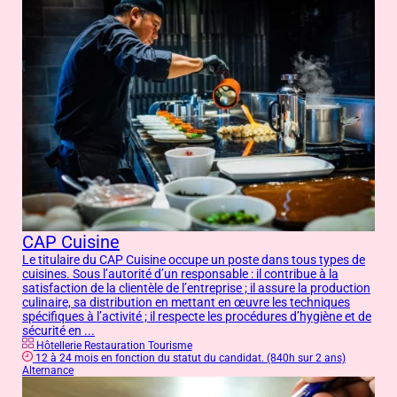
CAP Cuisine
Le titulaire du CAP Cuisine occupe un poste dans tous types de
cuisines. Sous l’autorité d’un responsable : il contribue à la
satisfaction de la clientèle de l’entreprise ; il assure la production
culinaire, sa distribution en mettant en œuvre les techniques
spécifiques à l’activité ; il respecte les procédures d’hygiène et de
sécurité en ...
Hôtellerie Restauration Tourisme
12 à 24 mois en fonction du statut du candidat. (840h sur 2 ans)
Alternance