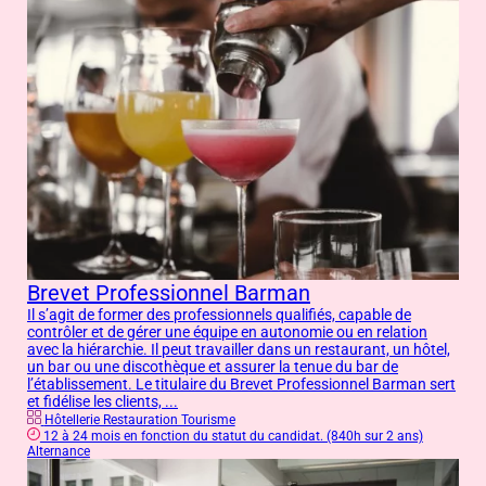
Brevet Professionnel Barman
Il s’agit de former des professionnels qualifiés, capable de
contrôler et de gérer une équipe en autonomie ou en relation
avec la hiérarchie. Il peut travailler dans un restaurant, un hôtel,
un bar ou une discothèque et assurer la tenue du bar de
l’établissement. Le titulaire du Brevet Professionnel Barman sert
et fidélise les clients, ...
Hôtellerie Restauration Tourisme
12 à 24 mois en fonction du statut du candidat. (840h sur 2 ans)
Alternance