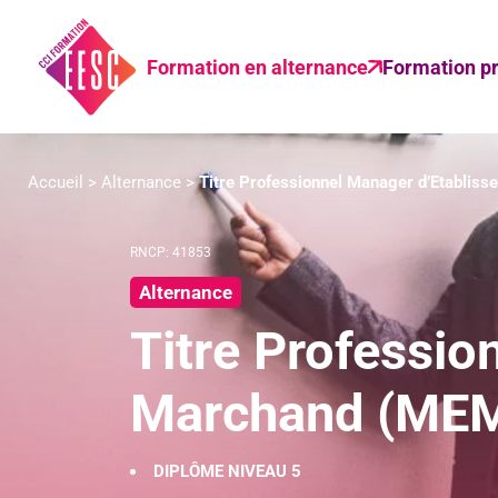
Formation en alternance
Formation pr
Accueil
>
Alternance
>
Titre Professionnel Manager d’Etabli
RNCP: 41853
Alternance
Titre Professio
Marchand (ME
DIPLÔME NIVEAU 5