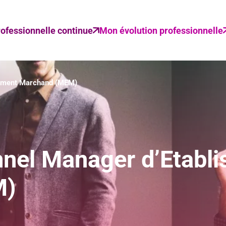
ofessionnelle continue
Mon évolution professionnelle
ssement Marchand (MEM)
nnel Manager d’Etabl
M)