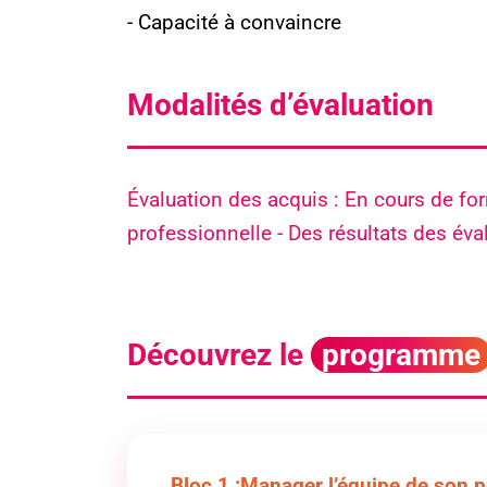
Formation souhaitée*
- Capacité à convaincre
Site de formation souhaitée
Modalités d’évaluation
Évaluation des acquis : En cours de for
professionnelle - Des résultats des éva
Pièce(s) jointe(s)
J’accepte la
politique de confident
Découvrez le
programme
Envoyer mon message
Bloc 1 :
Manager l’équipe de son p