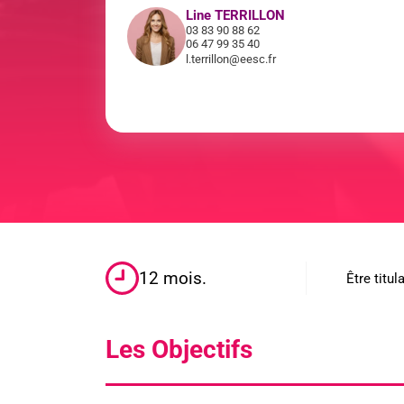
Line TERRILLON
03 83 90 88 62
06 47 99 35 40
l.terrillon@eesc.fr
12 mois.
Être titu
Les Objectifs