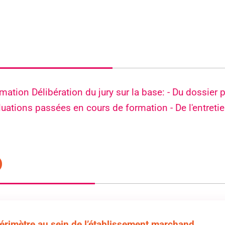
*
mation Délibération du jury sur la base: - Du dossier 
luations passées en cours de formation - De l'entretie
ialité
et
mentions légales
érimètre au sein de l’établissement marchand