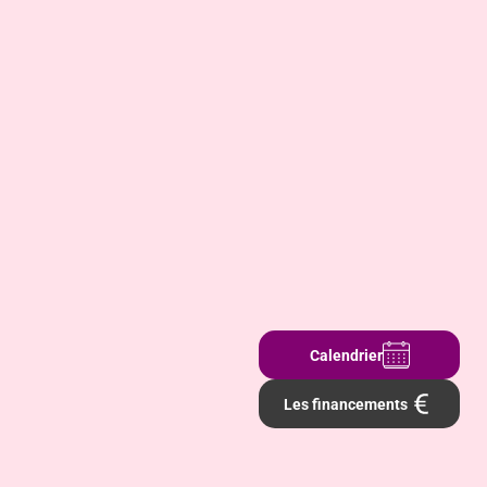
Utiliser l’Intelligence Artificielle Générative pour
améliorer son efficacité professionnelle par un
usage responsable (IDC)
Grâce à cette formation certifiante Vous développez la
capacité d’évaluer la pertinence d’utiliser l’IA pour une tâche
donnée, de formuler des requêtes claires et adaptées, ...
IA, Innovation et Digitalisation
5 jours / 35 heures
Calendrier
Les financements
Précédent
1
2
3
4
…
11
Suivant