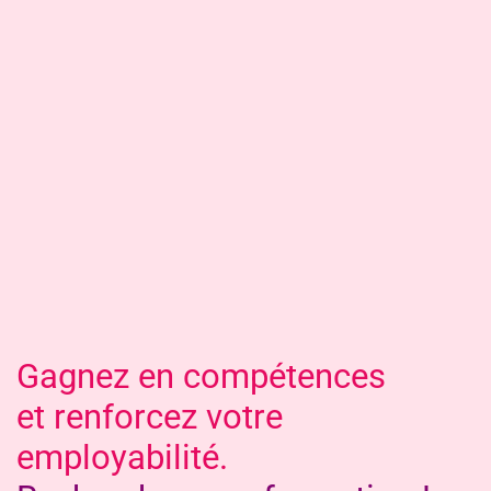
Une question ?
Prenez rendez-vous
avec l’un de nos conseillers
sur place ou par téléphone
Vous souhaitez être accompagné, vous voulez faire le point sur vos
droits en formation ? Prenez rendez-vous et bénéficiez gratuitement
de l’aide d’un de nos conseillers
Prendre rendez-vous
Lundi au vendredi 8h30 - 17h30
03 83 95 36 00
Gagnez en compétences
et renforcez votre
employabilité.