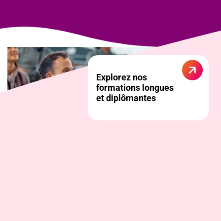
CPF
Qualité Hygiène Sécurité Environnement (QHSE)
CSE
Gestion finance
Commerce et Vente
Administration Gestion RH Management
Communication et Marketing Digital
Outils de la suite office
IA, Innovation et Digitalisation
Gestion de projet
Explorez nos
formations longues
Communication
Business development
Langues
et diplômantes
Team Building
Ressources Humaines
Savoir-être professionnel
Savoir-faire professionel
Un aperçu de nos formations courtes
qui s'adaptent à vos besoins.