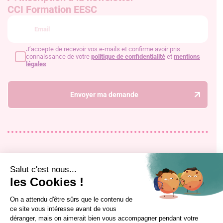
CCI Formation EESC
J’accepte de recevoir vos e-mails et confirme avoir pris
connaissance de votre
politique de confidentialité
et
mentions
légales
Envoyer ma demande
Accueil
Formation alternance
Le restaurant
Formation professionnelle continue
Le blog
Mon évolution professionnelle
Contact
Alumni
Rejoignez-nous !
Qui sommes-nous ?
Filières et équipes pédagogiques