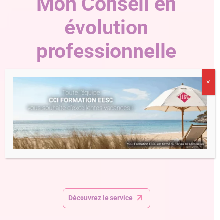
Mon Conseil en
évolution
professionnelle
✕
Vous êtes salarié, indépendant, demandeur d’emploi
ou porteur de projet ? Bénéficiez gratuitement et dès
aujourd’hui d’un Conseil en Évolution Professionnelle,
pour vous orienter et construire un projet
professionnel.
Contactez-nous au
09 72 01 02 03
du
lundi au vendredi de 8h00 à 19h00 et le samedi de
9h00 à 12h00 (France métropolitaine)
Découvrez le service