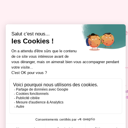
Inscription à la newslette
CCI Formation EESC
Accueil
Formation alternance
Le restaurant
Formation professionn
Le blog
Mon évolution profes
Contact
Alumni
Rejoignez-nous !