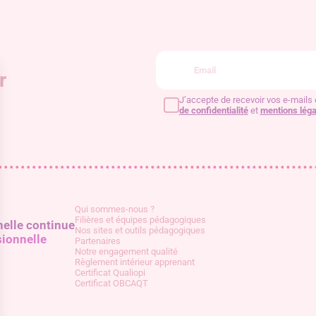
r
J’accepte de recevoir vos e-mails 
de confidentialité
et
mentions léga
Qui sommes-nous ?
Filières et équipes pédagogiques
elle continue
Nos sites et outils pédagogiques
sionnelle
Partenaires
Notre engagement qualité
Règlement intérieur apprenant
Certificat Qualiopi
Certificat OBCAQT