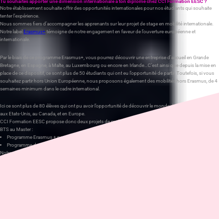
Tu souhaites apporter une dimension internationale à ton diplôme chez CCI Formation EESC ?
Notre établissement souhaite offrir des opportunités internationales pour nos étudiants qui souhaite
tenter l’expérience.
Nous sommes fiers d’accompagner les apprenants sur leur projet de stage en mobilité internationale.
Notre label
Erasmus+
témoigne de notre engagement en faveur de l’ouverture européenne et
internationale.
Par le biais de ce programme Erasmus+, vous pourrez découvrir une entreprise d’accueil en Grande
Bretagne, en Espagne, à Malte, au Luxembourg ou encore en Irlande…C’est ainsi que depuis la mise en
place de ce dispositif, ce sont plus de 50 étudiants qui ont eu l’opportunité de partir. Toutefois, si vous
souhaitez partir hors Union Européenne, nous proposons également des mobilités hors Erasmus, de 4
semaines minimum dans le cadre international.
Ici ce sont plus de 80 élèves qui ont pu avoir l’opportunité de découvrir le monde de l’entreprise à Dubaï,
aux Etats-Unis, au Canada, et en Europe.
CCI Formation EESC propose donc deux projets de mobilité de stage, ouvert à tous les diplômes du
BTS au Master :
Programme Erasmus + pour une durée minimum de 9 semaines,
Programme de mise à disposition, hors Erasmus, pour une durée minimum de 4 semaines
Notre référente mobilité,
Stéphanie DEXEMPLE
serait ravie d’accueillir les motivés. Elle vous
accompagne dans vos démarches de recherche d’entreprises et administratives, dans la relation avec
l’entreprise, dans le suivi à mi-parcours du stage et dans la préparation du voyage.
N’hésitez pas à la contacter : 03.83.95.36.13 s.dexemple@eesc.fr
AUTEUR