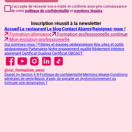
J’accepte de recevoir vos e-mails et confirme avoir pris connaissance
de votre
politique de confidentialité
et
mentions légales
Inscription réussit à la newsletter
Accueil
Le restaurant
Le blog
Contact
Alumni
Rejoignez-nous !
Formation alternance
Formation professionnelle continue
Mon évolution professionnelle
Qui sommes-nous ?
Filières et équipes pédagogiques
Nos sites et outils
pédagogiques
Partenaires
Notre engagement qualité
Règlement intérieur
apprenant
Certificat Qualiopi
Certificat OBCAQT
@cci_formation_eesc
Design by Section 4 ®
Politique de confidentialité
Mentions légales
Conditions
générales de vente
Besoin d'aide, de signaler un dysfonctionnement ou
formuler une réclamation ?