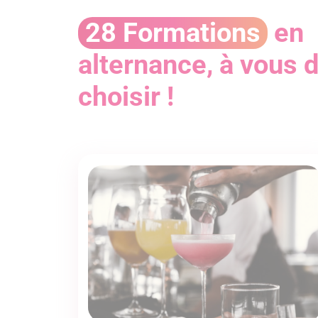
28 Formations
en
alternance, à vous 
choisir !