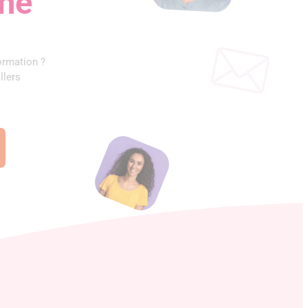
one
ormation ?
llers