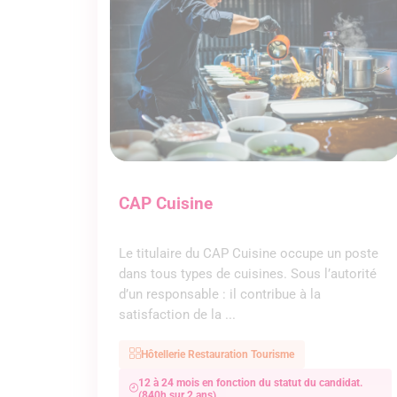
CAP Cuisine
Le titulaire du CAP Cuisine occupe un poste
dans tous types de cuisines. Sous l’autorité
d’un responsable : il contribue à la
satisfaction de la ...
Hôtellerie Restauration Tourisme
12 à 24 mois en fonction du statut du candidat.
(840h sur 2 ans)