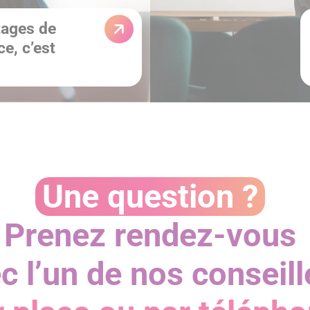
tages de
ce, c’est
Une question ?
Prenez rendez-vous
c l’un de nos conseill