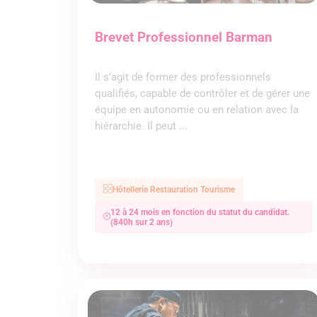
Brevet Professionnel Barman
Il s’agit de former des professionnels
qualifiés, capable de contrôler et de gérer une
équipe en autonomie ou en relation avec la
hiérarchie. Il peut ...
Hôtellerie Restauration Tourisme
12 à 24 mois en fonction du statut du candidat.
(840h sur 2 ans)